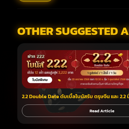
OTHER SUGGESTED A
2.2 Double Date ดับเบิ้ลโบนัสรับ ตรุษจีน และ 2.2 นี้
Read Article