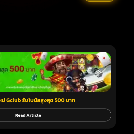
หม่ Gclub รับโบนัสสูงสุด 500 บาท
Read Article