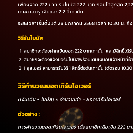
เพียงฝาก 222 บาท รับโบนัส 222 บาท ถอนได้สูงสุด 2,222 บ
เทศกาลตรุษจีนและ 2.2 นี้เท่านั้น
ระยะเวลาเริ่มตั้งแต่ 28 มกราคม 2568 เวลา 10:30 น. ถึง
วิธีรับโบนัส
สมาชิกจะต้องฝากเงินยอด 222 บาทเท่านั้น และมีสิทธิ์ได้รั
สมาชิกจะต้องแจ้งขอรับโบนัสพร้อมเติมเงินกับเจ้าหน้าที่ฝ่
1 ยูสเซอร์ สามารถรับได้ 1 สิทธิ์ต่อวันเท่านั้น (ตัดรอบ 10:30
วิธีคำนวณยอดเทิร์นโอเวอร์
(เงินเติม + โบนัส) x จำนวนเท่า = ยอดเทิร์นโอเวอร์
ตัวอย่าง :
การคำนวณยอดเทิร์นโอเวอร์ เมื่อสมาชิกเติมเงิน 222 บ