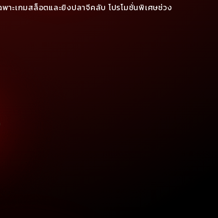
ัน เฉพาะเกมสล็อตและยิงปลาจีคลับ โปรโมชั่นพิเศษช่วง