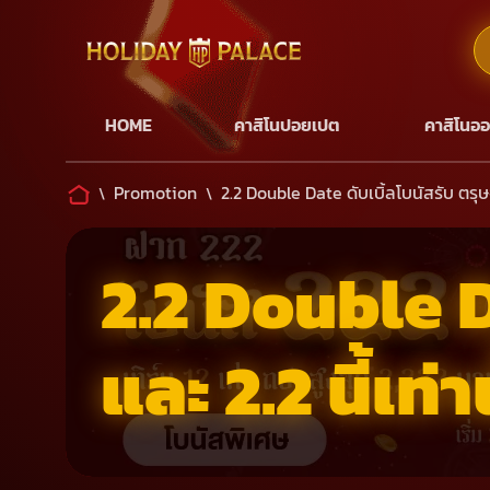
HOME
คาสิโนปอยเปต
คาสิโนออ
Promotion
2.2 Double Date ดับเบิ้ลโบนัสรับ ตรุษจี
\
\
2.2 Double D
และ 2.2 นี้เท่าน