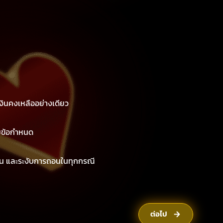
งินคงเหลืออย่างเดียว
ามข้อกำหนด
้งาน และระงับการถอนในทุกกรณี
ต่อไป