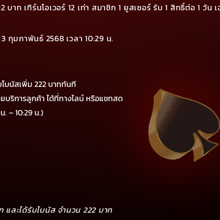
าท เทิร์นโอเวอร์ 12 เท่า สมาชิก 1 ยูสเซอร์ รับ 1 สิทธิ์ต่อ 1 ว
 3 กุมภาพันธ์ 2568 เวลา 10:29 น.
บโบนัสเพิ่ม 222 บาททันที
ายบริการลูกค้า ได้ที่ทางไลน์ หรือแชทสด
 น. – 10:29 น.)
าท และได้รับโบนัส จำนวน 222 บาท