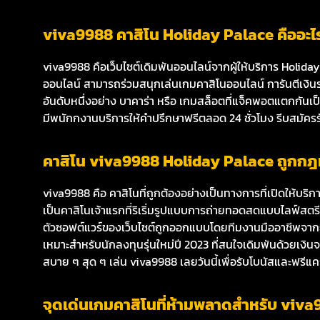
viva9988 คาสิโน Holiday Palace คืออะไ
viva9988 คือเว็บไซต์เดิมพันออนไลน์จากผู้ให้บริการ Holida
ออนไลน์ สามารถร่วมสนุกเล่นเกมคาสิโนออนไลน์ การันตีเงินรา
อันดับหนึ่งอย่าง บาคาร่า หรือ เกมสล็อตที่แจ็คพอตแตกกันเ
มีพนักกงานบริการให้คำปรึกษาฟรีตลอด 24 ชั่วโมง รีบสมัครรั
คาสิโน viva9988 Holiday Palace ถูกก
viva9988 คือ คาสิโนที่ถูกต้องอย่างเป็นทางการที่เปิดให้บ
เป็นคาสิโนเจ้าแรกที่ริเริ่มรูปแบบการถ่ายทอดสดแบบไลฟ์สตร
ตัวซอฟต์แวร์ของเว็บไซต์ถูกออกแบบโดยทีมงานมืออาชีพจากยุโ
เหมาะสำหรับนักลงทุนรุ่นใหม่ปี 2023 ที่สนใจเดิมพันด้วยเงิน
สบาย ๆ สุด ๆ เล่น viva9988 เลยวันนี้เพื่อรับโบนัสและฟร
จุดเด่นเกมคาสิโนที่ห้ามพลาดสำหรับ viv