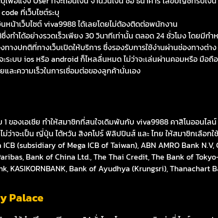
เพื่อแจ้ง User ที่จะถอนเงิน จำนวนเงิน ชื่อ ธนาคาร เลขบัญชีที่รับเงิน 
de ที่เว็บไซต์ระบุ
งินหน้าเว็บไซต์ viva9988 ได้เลยโดยไม่ต้องติดต่อพนักงาน
ซึ่งทำได้อย่างรวดเร็วเพียง 30 วินาทีเท่านั้น ตลอด 24 ชั่วโมง โดยมี
่องทางปกติที่ทางเว็บเปิดให้บริการ ซึ่งรองรับการใช้ง่านผ่านช่องทางต่
ระบบ ios หรือ android ก็ไหลลื่นหมด ไม่ว่าจะเล่นผ่านคอมหรือ มือถือ 
ยและความเร็วในการเชื่อมต่อของลูกค้านั่นเอง
ดับ 1 ของเอเชีย ทำให้สมาชิกที่สนใจเดิมพันกับ viva9988 คาสิโนออนไลน์
่าจะเป็น ญี่ปุ่น ไต้หวัน สิงคโปร์ ฟิลิปปินส์ และ ไทย ให้สมาชิกเลือก
 ICB (subsidiary of Mega ICB of Taiwan), ABN AMRO Bank N.V, 
Paribas, Bank of China Ltd., The Thai Credit, The Bank of Toky
nk, KASIKORNBANK, Bank of Ayudhya (Krungsri), Thanachart 
ay Palace