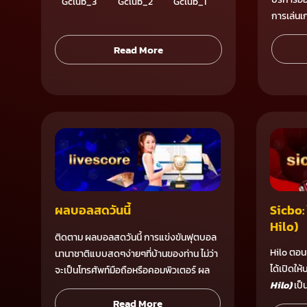
การเล่นเ
เกมไพ่ แล
Features
Read More
ทางไปยัง
สนุกกับเ
ขั้นตอนการสมัครนั้นรวดเร็วมากท่านจะได้
อินเตอร์เน
รับSMSยืนยันUsernameและPasswordทันที
เราเป็นผู
เมื่อทำการสมัครเรียบร้อยหลังจากนั้นเข้าเล่น
เปิดให้บร
โดยกรอกข้อมูลดังกล่าวเลือกสถานที่ที่
เราเป็นคา
ต้องการเข้าไปเล่นถ้าต้องการเล่นไพ่โป๊กเกอร์
ให้บริการ
ก็เลือกไปที่โป๊กเกอร์ท่านก็จะเข้ามาอยู่ในหน้า
คุณจะเป็น
เกมโป๊กเกอร์ทันทีท่านสามารถเลือกเล่นเก
มือเก๋าท
มอื่นๆได้ตามต้องการเช่นเกมสล็อตหรือทอย
บริการท่
ลูกเต๋าทันทีที่คลิกเข้าร่วมเกมท่านก็จะถูกส่ง
ผลบอลสดวันนี้
Sicbo:
ผ่านการ
ไปยังหน้านั้นๆของเกมและสามารถลงเดิมพัน
Hilo)
เป็นผู้เ
ติดตาม ผลบอลสดวันนี้ การแข่งขันฟุตบอล
เพื่อเล่นได้ทันที
เขาจึงสา
Hilo ตอนนี
นานาชาติแบบสดๆง่ายๆที่บ้านของท่าน ไม่ว่า
การสมัครสมาชิกกับทางเล่นGClubผ่านเว็บ
ผู้เล่นได้
ได้เปิดให
จะเป็นโทรศัพท์มือถือหรือคอมพิวเตอร์ ผล
นั้นง่ายและรวดเร็วมากๆเพียงแค่ติดต่อไปยัง
Hilo)
เป็น
บอล
Livescore ผลบอลสด
จะทำการ
สายด่วนของเราและให้พวกเขาจัดการให้ท่าน
(Hilo) คา
Read More
รายงานผลแบบ real time และอัพเดททุก
อาจจะต้องแจ้งข้อมูลชื่อและข้อมูลบัญชีของ