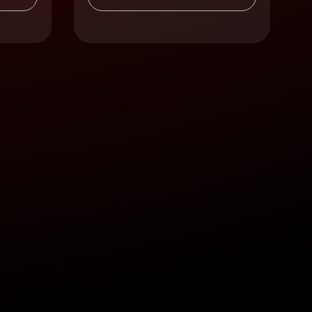
่านลอง
เลือกหลากหลาย
และเรายังมีสุดยอดเว็บไซต์
ทำไมคุณถึง
ที่พร้อมให้บริการแก่เหล่านักเล่นพนันมือ
อาชีพอีกด้วย
กมาย