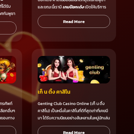
ี่ได้รับ
และขณะนี้เรามี
เกมป๊อกเด้ง
เปิดให้บริการ
ศกัมพูชา
แล้ว (หรืออีกชื่อนอกจากป๊อกเด้งคือ ป๊อก
มพนันในรูป
Read More
เก้า หรือเกมป๊อกแปดป๊อกเก้า) เกมไพ่ป๊อก
สนอโรงแรม
เด้ง เป็นเกมไพ่ที่ได้รับความนิยมอย่างมากใน
้ผู้เล่น
ประเทศไทย โดยผู้เล่นจะทำการเทียบผลรวม
 และบาคา
แต้มบนไพ่กับเจ้ามือ ฝ่ายที่มีแต้มสูงกว่าจะ
เป็นผู้ชนะ นอกเหนือจากนี้ ถ้าหน้าไพ่มีตัวเลข
ไปยังคาสิ
ซ้ำกัน ไพ่เรียง หรือซ้ำกันสามใบก็จะได้เงิน
ู้เล่น
รางวัลเพิ่มขึ้นอีก สาเหตุที่เรียกเกมนี้ว่าป๊อก
านทาง PC
เก้าหรือป๊อกแปดป๊อกเก้า ก็เพราะว่า เลข 8
รับทั้ง
และเลข 9 ถือเป็นคะแนนที่สูงที่สุดในเกม ถ้า
ำลังมอง
คุณกำลังมองหาประสบการณ์การเล่นแบบ
เก็ น ติ้ง คาสิโน
าสิโน
ทันสมัย
เรามีเปิดให้บริการแบบ 24 ชั่วโมง
ว
สามารถ
ร่วมเล่นและรับรางวัลใหญ่จากเราได้แล้ววัน
โทรศัพท์
Genting Club Casino Online (เก็ น ติ้ง
ล่นกับเรา
นี้
ป๊อก เด้ง ออนไลน์ ได้ เงิน จริง
ลือกอื่นๆ
คาสิโน) เป็นหนึ่งในคาสิโนที่ดีที่สุดเท่าที่เคยมี
ยมของทาง
มา ได้รับความนิยมอย่างล้นหลามในหมู่นักเล่น
วิลด์
ชาวไทยและต่างชาติ เนื่องจากมีความสะดวก
Read More
ม่เคยเล่น
สบาย บริการที่ยอดเยี่ยม ตัวเลือกเกมให้