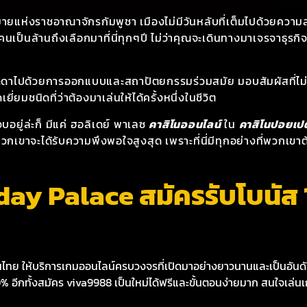
iu มีความหมายว่า ใหญ่หรือเล็ก
(Hilo) ถือเป็นเกมที่ได้รับความนิยม
แห่งราชอาณาจักรกัมพูชา เมืองไม่มีวันหลับที่เต็มไปด้วยความสน
ในทวีปเอเชีย ก่อนจะมีการเผยแพร่
คนเป็นล้านถึงเลือกมาที่นี่ทุกๆปี ไม่ว่าคุณจะเดินทางมาเจรจาธุรก
ริกาโดยชาวจีนในศตวรรษที่ 20 ทุก
ไฮโล ถือเป็นเกมที่ทุกคาสิโนต้องมีให้
าไปด้วยการออกแบบและสถาปัตยกรรมร่วมสมัย มอบสัมผัสที่ไม่ส
ม้แต่ในอเมริกาและประเทศทาง
มชนิดที่ว่าต้องมาเล่นให้ได้ครั้งหนึ่งในชีวิต
นปี 2002 เกมไฮโล (Hilo) ถูก
้เป็นเกมคาสิโนถูกกฏหมายใน
ยู่ล่ะก็ มีแค่ ฮอลิเดย์ พาเลซ
คาสิโนออนไลน์
ใน
คาสิโนปอยเป
ราชอาณาจักรอีกด้วย จนกระทั่ง
วกเขาจะได้รับความพึงพอใจสูงสุด เพราะที่นี่มีทุกอย่างที่พวกเขา
น เกมไฮโล (Hilo) นอกจากจะมีให้
สิโนแล้ว ยังเปิดให้บริการเล่น ไฮโล
Hilo) ด้วย และเว็บไซต์ของเราก็
day Palace สมัครรับโบนัส
นั้น
ในไทย ให้บริการเกมออนไลน์ครบวงจรที่เปิดมาอย่างยาวนานและเป็นอันดับหน
% อีกทั้ง
สมัคร viva9988
เป็นใหม่ได้ฟรีและขั้นตอนง่ายมาก สนใจเล่นเก