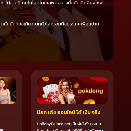
ได้จากที่ไหนในโลกโดยเฉพาะอย่างยิ่งกับนักเสี่ยงโชค
นั้นนักท่องเที่ยวจากทั่วโลกรวมถึงประเทศเพื่อนบ้าน
ป๊อก เด้ง ออนไลน์ ได้ เงิน จริง
HolidayPalace.net เป็นผู้ให้บริการเกม
88
ป๊อกเด้ง คาสิโนออนไลน์ที่ดีที่สุดในกัมพูชา