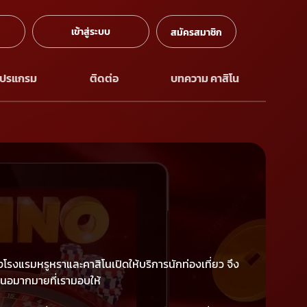
เข้าสู่ระบบ
สมัครสมาชิก
โปรแกรม
ติดต่อ
บทความ คาสิโน
โรงแรมหรูหราและคาสิโนเปิดให้บริการนักท่องเที่ยว จึง
สนอมากมายที่เรามอบให้
