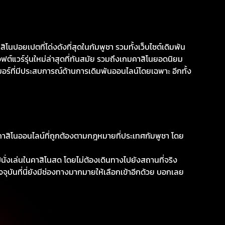
นปอยเปตที่โด่งดังที่สุดในกัมพูชา รวมทั้งเว็บไซต์เดิมพัน
ต์แวร์รุ่นใหม่ล่าสุดที่ทันสมัย รวมถึงเกมคาสิโนยอดนิยม
อร์ที่มีประสบการณ์ด้านการเดิมพันออนไลน์โดยเฉพาะ อีกทั้ง
นคาสิโนออนไลน์ที่ถูกต้องตามกฎหมายที่ประเทศกัมพูชา โดย
ั่งเล่นในคาสิโนสด โดยไม่ต้องเดินทางไปยังสถานที่จริง
ุบันที่นี่ยังมีช่องทางมากมายให้เลือกเข้าอีกด้วย บอกเลย