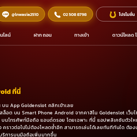
@lnwasia2510
02 508 8798
โปรโมชั่น
นไลน์
ฝาก ถอน
ทางเข้า
ดาวน์โหลด 
d ที่นี่
 บน App Goldenslot คลิกเข้าเลย
สล็อต บน Smart Phone Android จากคาสิโน Goldenslot เว็บไซต
บนโทรศัพท์มือถือ แอนด์ดรอย โดยเฉพาะ ที่นี้ แอปพลิเคชันตัวใหม่
 คราวต่อไปไม่ต้องโหลดซ้ำอีก สามารถเล่นได้เลยทันทีทันใด ต้องบ
ริการบนมือถือเพิ่มมากขึ้น