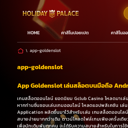
HOME
คาสิโนปอยเปต
คาสิโนออ
app-goldenslot
\
app-goldenslot
App Goldenslot เล่นสล็อตบนมือถือ Androi
เกมสล็อตออนไลน์ ยอดนิยม Gclub Casino โหลดมาเล่น
หากท่านชื่นชอบเล่นเกมออนไลน์ โหลดแอปพลิเคชัน เล่น
Application ผลิตขึ้นมาไว้สำหรับเล่น เกมสล็อตออนไลน์ 
สบายง่ายมากกว่าเดิม ดาวน์โหลดไฟล์เกมเพียงครั้งเดียว
เพื่อนักเดิมพันทุกคน จะได้รับความสบายสำหรับในการใช้บ