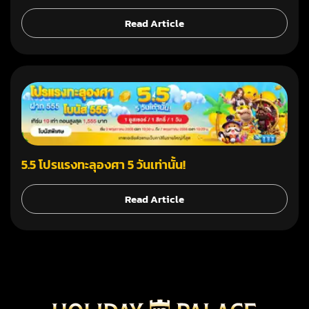
Read Article
5.5 โปรแรงทะลุองศา 5 วันเท่านั้น!
Read Article