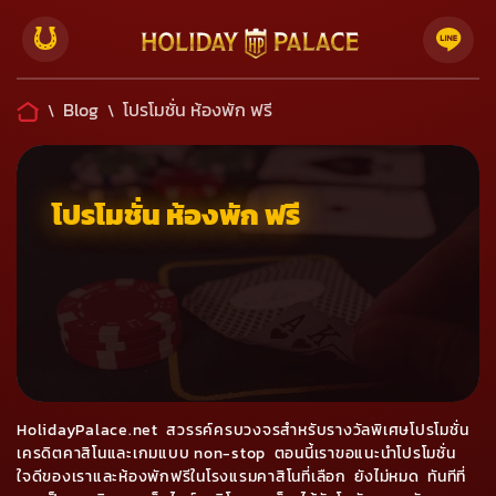
Blog
โปรโมชั่น ห้องพัก ฟรี
\
\
โปรโมชั่น ห้องพัก ฟรี
HolidayPalace.net สวรรค์ครบวงจรสำหรับรางวัลพิเศษโปรโมชั่น
เครดิตคาสิโนและเกมแบบ non-stop ตอนนี้เราขอแนะนำโปรโมชั่น
ใจดีของเราและห้องพักฟรีในโรงแรมคาสิโนที่เลือก ยังไม่หมด ทันทีที่