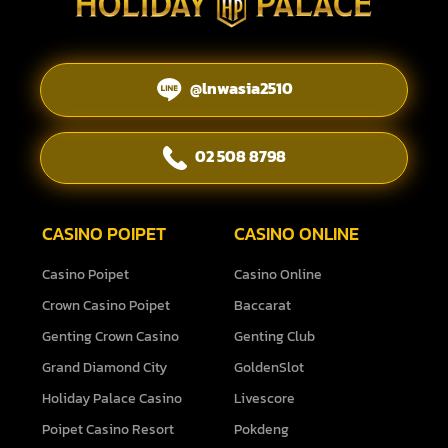
@lnwasia2510
02 508 8798
CASINO POIPET
CASINO ONLINE
Casino Poipet
Casino Online
Crown Casino Poipet
Baccarat
Genting Crown Casino
Genting Club
Grand Diamond City
GoldenSlot
Holiday Palace Casino
Livescore
Poipet Casino Resort
Pokdeng