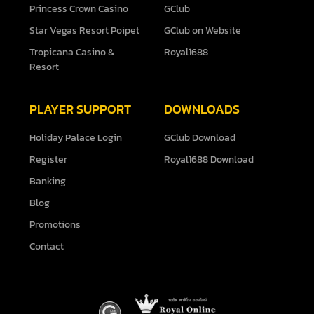
Princess Crown Casino
GClub
Star Vegas Resort Poipet
GClub on Website
Tropicana Casino &
Royal1688
Resort
PLAYER SUPPORT
DOWNLOADS
Holiday Palace Login
GClub Download
Register
Royal1688 Download
Banking
Blog
Promotions
Contact