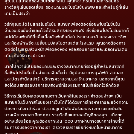
คุณเป็นสมาชิกของเว็บไซต์คาสิโน คุณก็จะได้รับโบนัสการสมัคร
รางวัลผู้เล่นยอดเยี่ยม ของแถมและโปรโมชั่นพิเศษ และสำหรับผู้ที่เล่น
เกมเป็นประจำ
วิธีที่คุณจะได้รับสิทธิโปรโมชั่น สมาชิกเพียงต้องซื้อชิพโปรโมชั่นใน
จำนวนเงินขั้นต่ำและก็จะได้รับสิทธิห้องพักฟรี ยิ่งซื้อชิพโปรโมชั่นมากก็
จะได้ห้องพักที่ดียิ่งขึ้นเมื่อเข้าพักที่หนึ่งในโรงแรมคาสิโนของเรา *ชิพ
และห้องพักฟรีจะเปลี่ยนแปลงไปตามแต่ละโรงแรม คุณอาจต้องการ
ติดต่อโรงแรมล่วงหน้าเพื่อจองห้อง หรือสอบถามรายละเอียดเพิ่มเติม
เกี่ยวกับวิธีการเข้าร่วม
มากไปกว่านั้น! มีของแถมและรางวัลมากมายที่รออยู่สำหรับสมาชิกที่
ซื้อชิพโปรโมชั่นเป็นจำนวนเงินขั้นต่ำ มีคูปองอาหารบุฟเฟท์ ส่วนลด
และบัตรกำนัลสปาร์ บริการความงามและร้านอาหาร นอกจากนี้คุณ
ยังได้รับสิทธิรถบริการรับส่งฟรีที่โรงแรมคาสิโนที่เลือกไว้อีกด้วย
วิธีการเริ่มรับผลตอบแทนจากเว็บคาสิโนของเรา คำตอบง่ายๆ เป็น
สมาชิกในเว็บคาสิโนของเราเว็บใดก็ได้ด้วยการโทรหาเราและแจ้งความ
ต้องการที่จะเข้าร่วม ตัวแทนลูกค้าสัมพันธ์ของเราจะถามและยืนยัน
บางเพียงรายละเอียดคุณ รวมถึงชื่อและเลขบัญชีของคุณ เมื่อทุก
อย่างเรียบร้อย คุณต้องฝากเงิน 1000 บาทผ่านทางธนาคารไทยที่ได้
รับการรับรองจากทางเรา ตรวจสอบรายชื่อทั้งหมดในหน้าธนาคาร
ของเรา