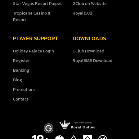
Star Vegas Resort Poipet
GClub on Website
Tropicana Casino &
Royal1688
Resort
PLAYER SUPPORT
DOWNLOADS
Holiday Palace Login
GClub Download
Register
Royal1688 Download
Banking
Blog
Promotions
Contact