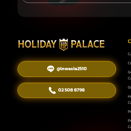
C
C
C
@lnwasia2510
G
C
G
02 508 8798
H
C
P
P
C