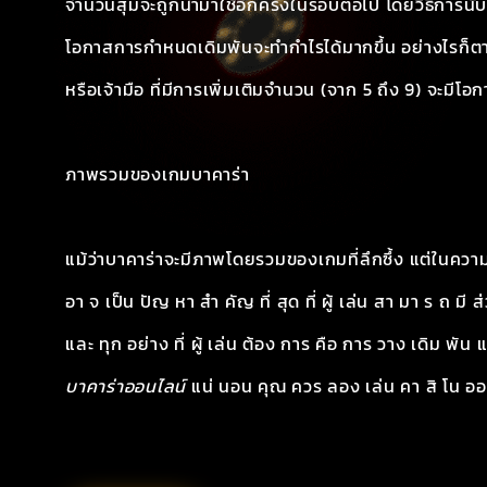
จำนวนสุ่มจะถูกนำมาใช้อีกครั้งในรอบต่อไป โดยวิธีการนั
โอกาสการกำหนดเดิมพันจะทำกำไรได้มากขึ้น อย่างไรก็ตาม
หรือเจ้ามือ ที่มีการเพิ่มเติมจำนวน (จาก 5 ถึง 9) จะมีโอ
ภาพรวมของเกมบาคาร่า
แม้ว่าบาคาร่าจะมีภาพโดยรวมของเกมที่ลึกซึ้ง แต่ในความจ
อา จ เป็น ปัญ หา สำ คัญ ที่ สุด ที่ ผู้ เล่น สา มา ร ถ มี 
และ ทุก อย่าง ที่ ผู้ เล่น ต้อง การ คือ การ วาง เดิม พัน
บาคาร่าออนไลน์
แน่ นอน คุณ ควร ลอง เล่น คา สิ โน ออน