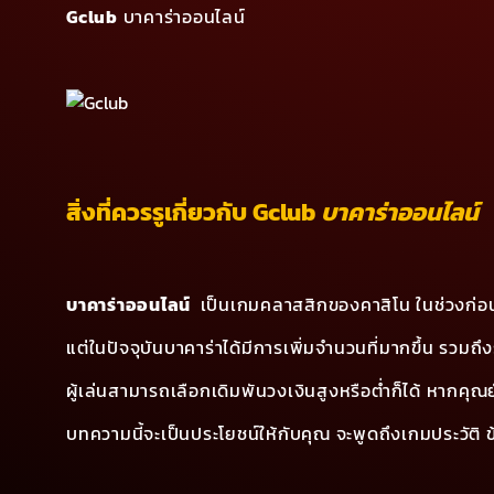
Gclub
บาคาร่าออนไลน์
สิ่งที่ควรรูเกี่ยวกับ Gclub
บาคาร่าออนไลน์
บาคาร่าออนไลน์
เป็นเกมคลาสสิกของคาสิโน ในช่วงก่อนน
แต่ในปัจจุบันบาคาร่าได้มีการเพิ่มจำนวนที่มากขึ้น รวม
ผู้เล่นสามารถเลือกเดิมพันวงเงินสูงหรือต่ำก็ได้ หากคุณยัง
บทความนี้จะเป็นประโยชน์ให้กับคุณ จะพูดถึงเกมประวัติ ข้