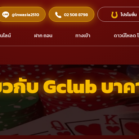
@lnwasia2510
02 508 8798
โปรโมชั่น
นไลน์
ฝาก ถอน
ทางเข้า
ดาวน์โหลด 
กี่ยวกับ Gclub บา