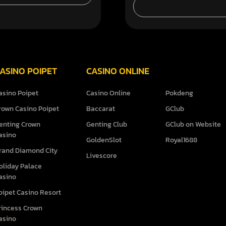
ASINO POIPET
CASINO ONLINE
asino Poipet
Casino Online
Pokdeng
rown Casino Poipet
Baccarat
GClub
enting Crown
Genting Club
GClub on Website
asino
GoldenSlot
Royal1688
rand Diamond City
Livescore
oliday Palace
asino
oipet Casino Resort
rincess Crown
asino