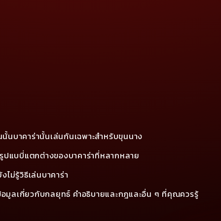
ั้นบาคาร่านั้นเล่นกันเฉพาะสำหรับขุนนาง
ถึงรูปแบบี่แตกต่างของบาคาร่าที่หลากหลาย
ไม่รู้วิธีเล่นบาคาร่า
อมูลเกี่ยวกับกลยุทธ์ คำอธิบายและกฎและอื่น ๆ ที่คุณควรรู้