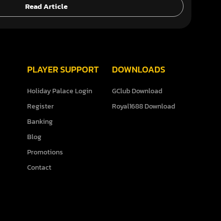
Read Article
PLAYER SUPPORT
DOWNLOADS
Holiday Palace Login
GClub Download
Register
Royal1688 Download
Banking
Blog
Promotions
Contact