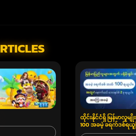
RTICLES
ထိုင်းနိုင်ငံရှိ မြန်မာလ
100 အခမဲ့ ခရက်ဒစ်ရယူပြ