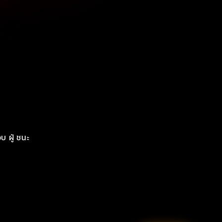
บ ผู้ ชนะ