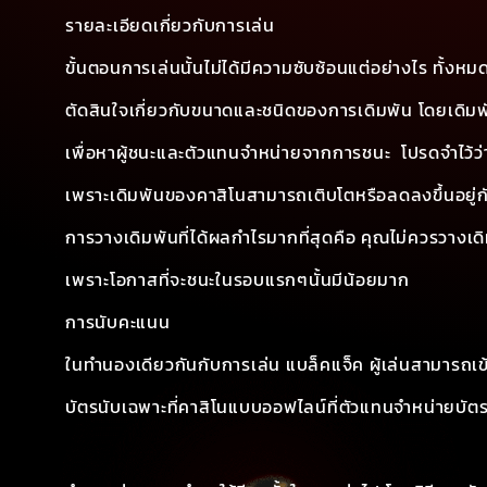
รายละเอียดเกี่ยวกับการเล่น
ขั้นตอนการเล่นนั้นไม่ได้มีความซับซ้อนแต่อย่างไร ทั้งหม
ตัดสินใจเกี่ยวกับขนาดและชนิดของการเดิมพัน โดยเดิม
เพื่อหาผู้ชนะและตัวแทนจำหน่ายจากการชนะ โปรดจำไว้ว่า
เพราะเดิมพันของคาสิโนสามารถเติบโตหรือลดลงขึ้นอยู่ก
การวางเดิมพันที่ได้ผลกำไรมากที่สุดคือ คุณไม่ควรวางเดิม
เพราะโอกาสที่จะชนะในรอบแรกๆนั้นมีน้อยมาก
การนับคะแนน
ในทำนองเดียวกันกับการเล่น แบล็คแจ็ค ผู้เล่นสามารถเ
บัตรนับเฉพาะที่คาสิโนแบบออฟไลน์ที่ตัวแทนจำหน่ายบัต