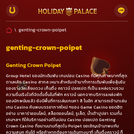
genting-crown-poipet
\
genting-crown-poipet
Genting Crown Poipet
Group Hotel ของนักเดิมพัน เกมบ่อน Casino ที่มีคุณภาพมากที่สุด
ตามหลัก Casino สากล เหมาะสำหรับเข้ามาทำการเดิมพันเพื่อลุ้นรับ
ของรางวัลเสี่ยงดวง เก็นติ้ง คราวน์ ปอยเปต ที่เป็น แหล่งรวบรวม
ความรื่นเริงใจที่จัดตั้งขึ้นในที่พัก คราวน์ นอกจากบริการแหล่งพัก
ของนักพนันแล้ว ยังมีพื้นที่การเล่นเกมคา สิ โนอีก สามารถเข้ามาเล่น
เกม Casino ค้นพบบรรยากาศใหม่ ๆของ Game Casino ยอดฮิต
อย่าง บาคาร่าออนไลน์, สล็อตออนไลน์, รูเล็ต, น้ำเต้าปูปลา รวมทั้ง
เกมฯลฯ ทีให้บริการอย่างดีในบ่อน Casino ปอยเปต Genting
Crown Casino ที่ขนานนามที่สุดใน Poipet ขอเชิญเข้ามาพบกับ
ความสนุก กันได้ หรือถ้าหากต้องการเดินทางมาที่ เก็นติ้งคราวน์ ก็