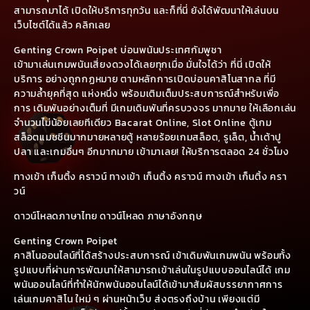
สามารถมาได้ เปิดให้บริการทุกวัน และก็ที่นี่ ยังได้พัฒนาให้เล่นบน
เว็บไซต์ได้แล้ว คลิกเลย
Genting Crown Poipet บ่อนพนันประเทศกัมพูชา
เข้ามาเล่นเกมพนันเสี่ยงดวงได้เลยทุกเมื่อ มั่นใจได้ว่า ที่นี่ เปิดให้
บริการ อย่างถูกกฏหมาย ตามหลักการเปิดบ่อนคาสิโนสากล ที่มี
ความล้ำยุคที่สุด แห่งหนึ่ง พร้อมเติมเต็มประสบการณ์สำหรับเพื่อ
การ เดิมพันอย่างเต็มที่ มีเกมเดิมพันที่ครบวงจร มากมาย ให้เลือกเล่น
จำนวนไม่น้อยเลยทีเดียว Bacarat Online, Slot Online ตู้เกม
สล็อตแมชชีนมากมายหลายตู้ หลายร้อยเกมสล็อต, รูเล็ต, น้ำเต้าปู
ปลา และเกมอื่นๆ อีกมากมาย เข้ามาเลย! ให้บริการตลอด 24 ชั่วโมง
ทางเข้า เก็นติ้ง คราวน์ ทางเข้า เก็นติ้ง คราวน์ ทางเข้า เก็นติ้ง ครา
วน์
ดาวน์โหลดภาษาไทย ดาวน์โหลด ภาษาอังกฤษ
Genting Crown Poipet
คาสิโนออนไลน์ที่ได้สร้างประสบการณ์ เข้าเดิมพันเกมพนัน พร้อมทั้ง
รูปแบบที่ผ่านการพัฒนาให้สามารถเข้าเล่นในรูปแบบออนไลน์ได้ เกม
พนันออนไลน์ที่ทำให้นักพนันออนไลน์ได้เข้ามาสัมผัสบรรยากาศการ
เล่นเกมคาสิโน ใหม่ ๆ ผ่านหน้าเว็บ ส่งตรงถึงบ้าน เพียงแต่มี