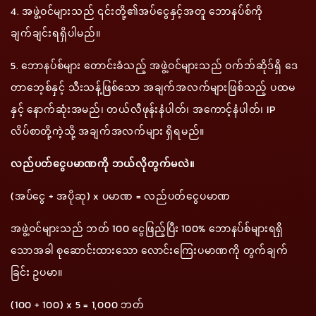
4. အဖွဲ့ဝင်များသည် ၎င်းတို့၏အပ်ငွေနှင့်အတူ ဘောနပ်စ်ကို
ချက်ချင်းရရှိပါမည်။
5. ဘောနပ်စ်များ တောင်းခံသည့် အဖွဲ့ဝင်များသည် ဝက်ဘ်ဆိုဒ်ရှိ ဒေ
တာဘေ့စ်နှင့် သီးသန့်ဖြစ်သော အချက်အလက်များဖြစ်သည့် ပထမ
နှင့် နောက်ဆုံးအမည်၊ တယ်လီဖုန်းနံပါတ်၊ အကောင့်နံပါတ်၊ IP
လိပ်စာတို့ကဲ့သို့ အချက်အလက်များ ရှိရမည်။
လည်ပတ်ငွေပမာဏကို ဘယ်လိုတွက်မလဲ။
(အပ်ငွေ + အပိုဆု) x ပမာဏ = လည်ပတ်ငွေပမာဏ
အဖွဲ့ဝင်များသည် ဘတ် 100 ငွေဖြည့်ပြီး 100% ဘောနပ်စ်များရရှိ
သောအခါ စုဆောင်းထားသော လောင်းကြေးပမာဏကို တွက်ချက်
ခြင်း ဥပမာ။
(100 + 100) x 5 = 1,000 ဘတ်