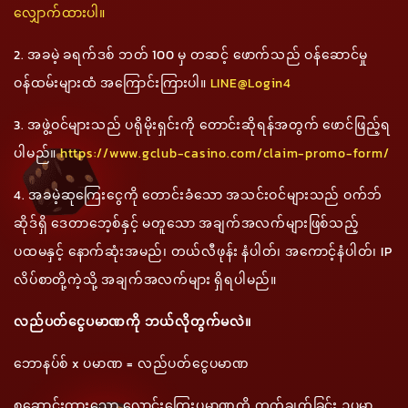
လျှောက်ထားပါ။
2. အခမဲ့ ခရက်ဒစ် ဘတ် 100 မှ တဆင့် ဖောက်သည် ဝန်ဆောင်မှု
ဝန်ထမ်းများထံ အကြောင်းကြားပါ။
LINE@Login4
3. အဖွဲ့ဝင်များသည် ပရိုမိုးရှင်းကို တောင်းဆိုရန်အတွက် ဖောင်ဖြည့်ရ
ပါမည်။
https://www.gclub-casino.com/claim-promo-form/
4. အခမဲ့ဆုကြေးငွေကို တောင်းခံသော အသင်းဝင်များသည် ဝက်ဘ်
ဆိုဒ်ရှိ ဒေတာဘေ့စ်နှင့် မတူသော အချက်အလက်များဖြစ်သည့်
ပထမနှင့် နောက်ဆုံးအမည်၊ တယ်လီဖုန်း နံပါတ်၊ အကောင့်နံပါတ်၊ IP
လိပ်စာတို့ကဲ့သို့ အချက်အလက်များ ရှိရပါမည်။
လည်ပတ်ငွေပမာဏကို ဘယ်လိုတွက်မလဲ။
ဘောနပ်စ် x ပမာဏ = လည်ပတ်ငွေပမာဏ
စုဆောင်းထားသော လောင်းကြေးပမာဏကို တွက်ချက်ခြင်း ဥပမာ