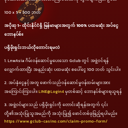
100 x 5 = 500 ဘတ်
အပိုဆု 1- ထိုင်းနိုင်ငံရှိ မြန်မာများအတွက် 100% ပထမဆုံး အပ်ငွေ
ဘောနပ်စ်။
ပရိုမိုးရှင်းဘယ်လိုတောင်းရမလဲ
1. LnwAsia ဂိမ်းဝန်ဆောင်မှုပေးသော Gclub တွင် အဖွဲ့ဝင်ရန်
လျှောက်ထားပြီး အနည်းဆုံး ပထမဆုံး စပေါ်ငွေ 100 ဘတ် သွင်းပါ။
2. အပ်နှံငွေနှင့်အတူ ဖောက်သည်ဝန်ဆောင်မှုဝန်ထမ်းများအား
အကြောင်းကြားပါ။
LINE@Login4
မှတစ်ဆင့် ဘောနပ်စ်များရယူရန်
3. အဖွဲ့ဝင်များသည် ပရိုမိုးရှင်းကို တောင်းဆိုရန်အတွက် ၎င်း
တို့၏အသုံးပြုသူအမည်ကို အသုံးပြု၍ ဖောင်တစ်ခုဖြည့်ရပါမည်။
https://www.gclub-casino.com/claim-promo-form/