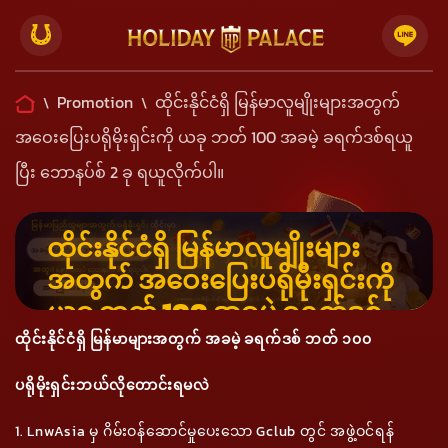
Promotion
ထိုင်းနိုင်ငံရှိ မြန်မာလူမျိုးများအတွက်
\
\
အဝေးပြေးပရိုမိုးရှင်းကို ယခု ဘတ် 100 အခမဲ့ ခရက်ဒစ်ရယူ
ပြီး ဘောနပ်စ် 2 ခု ရယူလိုက်ပါ။
ထိုင်းနိုင်ငံရှိ မြန်မာလူမျိုးများ
အတွက် အဝေးပြေးပရိုမိုးရှင်းကို
ယခု ဘတ် 100 အခမဲ့ ခရက်ဒစ်
ရယူပြီး ဘောနပ်စ် 2 ခု ရယူ
ထိုင်းနိုင်ငံရှိ မြန်မာများအတွက် အခမဲ့ ခရက်ဒစ် ဘတ် ၁၀၀
လိုက်ပါ။
ပရိုမိုးရှင်းဘယ်လိုတောင်းရမလဲ
1. LnwAsia မှ ဂိမ်းဝန်ဆောင်မှုပေးသော Gclub တွင် အဖွဲ့ဝင်ရန်