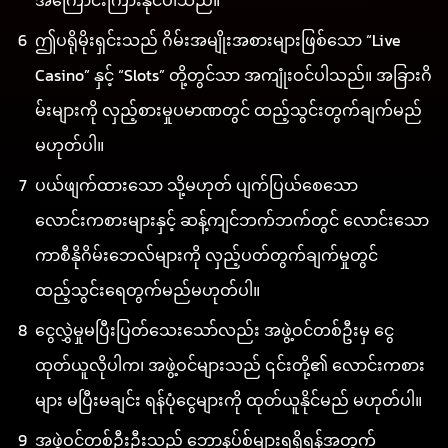
အကြောင်းကြားနိုင်ပါသည်။
ဤပရိုမိုးရှင်းသည် ဂိမ်းအမျိုးအစားများဖြစ်သော “Live
Casino” နှင့် “Slots” တို့တွင်သာ အကျုံးဝင်ပါသည်။ အခြားဂိ
မ်းများကို လှည့်စားမှုပမာဏတွင် ထည့်သွင်းတွက်ချက်မည်
မဟုတ်ပါ။
ပယ်ဖျက်ထားသော သို့မဟုတ် ပျက်ပြယ်စေသော
လောင်းကစားများနှင့် ဆန့်ကျင်ဘက်ဘက်တွင် လောင်းသော
ကာစီနိုဂိမ်းဘေလ်များကို လှည့်ပတ်တွက်ချက်မှုတွင်
ထည့်သွင်းရေတွက်မည်မဟုတ်ပါ။
ငွေလွှဲမှုမပြီးပြတ်သေးသော်လည်း အဖွဲ့ဝင်တစ်ဦးမှ ငွေ
ထုတ်ယူလိုပါက၊ အဖွဲ့ဝင်များသည် ၎င်းတို့၏ လောင်းကစား
များ မပြီးမချင်း ရန်ပုံငွေများကို ထုတ်ယူနိုင်မည် မဟုတ်ပါ။
အဖွဲ့ဝင်တစ်ဦးဦးသည် ဘောနပ်စ်များရရှိရန်အတွက်