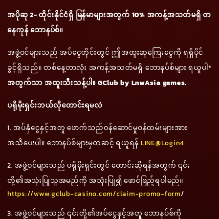
အပိုဆု 2- ထိုင်းနိုင်ငံရှိ မြန်မာများအတွက် 10% အကန့်အသတ်မရှိ တ
နေကုန် ဘောနပ်စ်။
အဖွဲ့ဝင်များသည် အပ်ငွေတိုင်းတွင် ဤအထူးဆုကြေးငွေကို ရရှိပိုင်
ခွင့်ရှိသည်။ တစ်နေ့တာလုံး အကန့်အသတ်မရှိ ဘောနပ်စ်များ ရယူပါ*
အတွက်သာ အထူးသီးသန့်ပါ။ GClub by LnwAsia games.
ပရိုမိုးရှင်းဘယ်လိုတောင်းရမလဲ
1. အပ်နှံငွေနှင့်အတူ ဖောက်သည်ဝန်ဆောင်မှုဝန်ထမ်းများအား
အသိပေးပါ။ ဘောနပ်စ်များမှတဆင့် ရယူရန်
LINE@Login4
2. အဖွဲ့ဝင်များသည် ပရိုမိုးရှင်းတွင် တောင်းဆိုရန်အတွက် ၎င်း
တို့၏အသုံးပြုသူအမည်ကို အသုံးပြု၍ ဖောင်ဖြည့်ရပါမည်။
https://www.gclub-casino.com/claim-promo-form
/
3. အဖွဲ့ဝင်များသည် ၎င်းတို့၏အပ်ငွေနှင့်အတူ ဘောနပ်စ်ကို