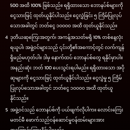
500 အထိ 100% ဖြစ်သည်။ ရရှိထားသော ဘောနပ်စ်များကို
ငွေသားဖြင့် ထုတ်ယူနိုင်ပါသည်။ ငွေလွှဲခြင်း ၅ ကြိမ်ပြုလုပ်
သောအခါတွင် ဘတ်ငွေ ၁၀၀၀၀ အထိ ထုတ်ယူနိုင်သည်။
ဒုတိယဆုကြေးအတွက်၊ အကန့်အသတ်မရှိ 10% တစ်နေ့လုံး
ရယူပါ၊ အဖွဲ့ဝင်များသည် ၎င်းတို့၏အကောင့်တွင် လက်ကျန်
ရှိမည်မဟုတ်ပါ။ ဒါမှ နောက်ထပ် ဘောနပ်စ်တွေ ရနိုင်မှာပါ။
အနည်းဆုံး ဘတ် 100 ပေးသွင်းရပါမည်။ ရရှိထားသော အပို
ဆုများကို ငွေသားဖြင့် ထုတ်ယူနိုင်ပါသည်။ ငွေလွှဲမှု ၅ ကြိမ်
ပြုလုပ်သောအခါတွင် ဘတ်ငွေ ၁၀၀၀၀ အထိ ထုတ်ယူ
နိုင်သည်။
အဖွဲ့ဝင်သည် ဘောနပ်စ်ကို ပယ်ဖျက်လိုပါက။ လောင်းကြေး
မတင်မီ ဖောက်သည်ဝန်ဆောင်မှုဝန်ထမ်းများအား