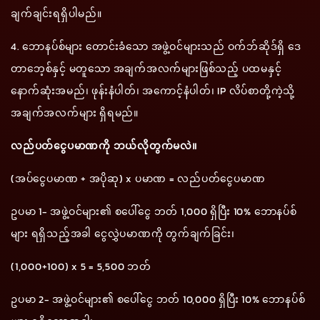
ချက်ချင်းရရှိပါမည်။
4. ဘောနပ်စ်များ တောင်းခံသော အဖွဲ့ဝင်များသည် ဝက်ဘ်ဆိုဒ်ရှိ ဒေ
တာဘေ့စ်နှင့် မတူသော အချက်အလက်များဖြစ်သည့် ပထမနှင့်
နောက်ဆုံးအမည်၊ ဖုန်းနံပါတ်၊ အကောင့်နံပါတ်၊ IP လိပ်စာတို့ကဲ့သို့
အချက်အလက်များ ရှိရမည်။
လည်ပတ်ငွေပမာဏကို ဘယ်လိုတွက်မလဲ။
(အပ်ငွေပမာဏ + အပိုဆု) x ပမာဏ = လည်ပတ်ငွေပမာဏ
ဥပမာ 1- အဖွဲ့ဝင်များ၏ စပေါ်ငွေ ဘတ် 1,000 ရှိပြီး 10% ဘောနပ်စ်
များ ရရှိသည့်အခါ ငွေလွှဲပမာဏကို တွက်ချက်ခြင်း၊
(1,000+100) x 5 = 5,500 ဘတ်
ဥပမာ 2- အဖွဲ့ဝင်များ၏ စပေါ်ငွေ ဘတ် 10,000 ရှိပြီး 10% ဘောနပ်စ်