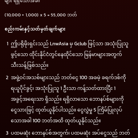
များ ရရှိသောအခါ၊
(10,000 + 1,000) x 5 = 55,000 ဘတ်
စည်းကမ်းနှင့်သတ်မှတ်ချက်များ
ဤပရိုမိုးရှင်းသည် LnwAsia မှ Gclub ဖြင့်သာ အသုံးပြုသူ
ဖွင့်သော ထိုင်းနိုင်ငံတွင်နေထိုင်သော မြန်မာများအတွက်
သီးသန့်ဖြစ်သည်။
အဖွဲ့ဝင်အသစ်များသည် ဘတ်ငွေ 100 အခမဲ့ ခရက်ဒစ်ကို
ရယူပိုင်ခွင့်၊ အသုံးပြုသူ 1 ဦးသာ ကန့်သတ်ထားပြီး 1
အခွင့်အရေးသာ ရှိသည်။ ရရှိလာသော ဘောနပ်စ်များကို
ငွေသားဖြင့် ထုတ်ယူနိုင်ပါသည်။ ငွေလွှဲမှု 5 ကြိမ်ပြုလုပ်
သောအခါ 100 ဘတ်အထိ ထုတ်ယူနိုင်သည်။
ပထမဆုံး ဘောနပ်စ်အတွက်၊ ပထမဆုံး အပ်ငွေသည် ဘတ်