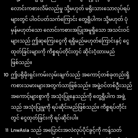
လောင်းကစားလိမ်လည်မှု သို့မဟုတ် မရိုးသားသောလုပ်ရပ်
များတွင် ပါဝင်ပတ်သက်ကြောင်း တွေ့ရှိပါက၊ သို့မဟုတ် ပုံ
မှန်မဟုတ်သော လောင်းကစားအပြုအမူရှိသော အသင်းဝင်
များသည် ဤဆုကြေးငွေကို ရရှိမည်မဟုတ်ကြောင်းနှင့် ငွေ
ထုတ်ခြင်းများကို ကိစ္စရပ်တိုင်းတွင် ဆိုင်းငံ့ထားမည်
ဖြစ်သည်။
ဤပရိုမိုးရှင်းကမ်းလှမ်းချက်သည် အကောင့်တစ်ခုတည်းရှိ
ကစားသမားများအတွက်သာဖြစ်သည်။ အဖွဲ့ဝင်တစ်ဦးသည်
အကောင့်များစွာကို အသုံးပြုနေသည်ကို တွေ့ရှိပါက အဖွဲ့
သည် အသုံးပြုမှုကို ရပ်ဆိုင်းမည်ဖြစ်သည်။ ကိစ္စရပ်တိုင်း
တွင် ငွေထုတ်ခြင်းကို ရပ်ဆိုင်းပါ။
LnwAsia သည် အပြောင်းအလဲလုပ်ပိုင်ခွင့်ကို ကန့်သတ်