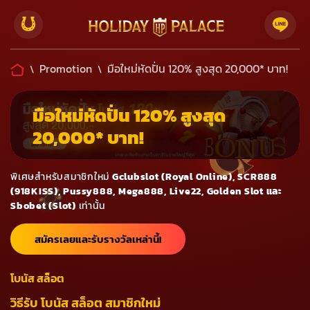
Promotion
มือใหม่หัดปั่น 120% สูงสุด 20,000* บาท!
\
\
มือใหม่หัดปั่น 120% สูงสุด
20,000* บาท!
พิเศษสำหรับสมาชิกใหม่
Gclubslot (Royal Online), SCR888
(918KISS), Pussy888, Mega888, Live22, Golden Slot และ
Sbobet (Slot)
เท่านั้น
สมัครเลยและรับรางวัลเหล่านี้!
โบนัส สล็อต
วิธีรับ โบนัส สล็อต สมาชิกใหม่