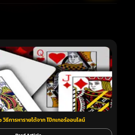
 วิธีการหารายได้จาก โป๊กเกอร์ออนไลน์
Read Article