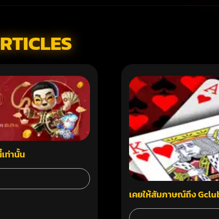
RTICLES
เท่านั้น
เคยให้สัมภาษณ์ถึง Gclub