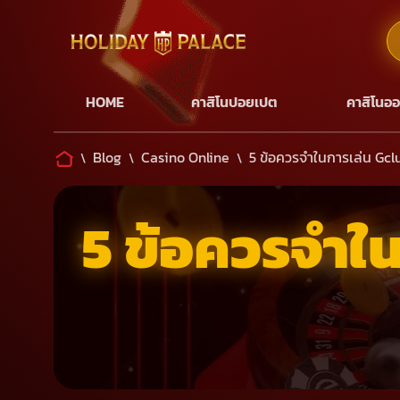
HOME
คาสิโนปอยเปต
คาสิโนออ
Blog
Casino Online
5 ข้อควรจำในการเล่น Gclu
\
\
\
5 ข้อควรจำใน