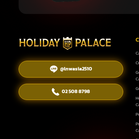
C
C
C
@lnwasia2510
G
C
G
02 508 8798
H
C
P
P
C