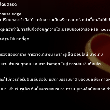
ี้ไปโดยตลอด
อ house edge
ียบของเจ้ามือได้ แต่ในความเป็นจริง กลยุทธ์เหล่านั้นกลับใช้ได้เ
นเหตุผลว่าทำไมคาสิโนจึงตั้งกฎความได้เปรียบของเจ้ามือ หรือ hous
edge ให้มากที่สุด
องตรวจสอบตาราง การวางเดิมพัน เพราะรูเล็ต ออนไลน์ บางเกม
งไม่เหมาะ สำหรับทุกคน และอาจนำพาคุณไปสู่ การเสียเงินก้อนโต
คุณก็ไม่ควรดื้อรั้นฝืนเล่นต่อไป แม้ตามธรรมชาติ ของมนุษย์จะ คาดห
หมาะ สำหรับรูเล็ต ดังนั้นควรยอมรับว่า การหมุนวงล้อน้อยลงจะช่วย