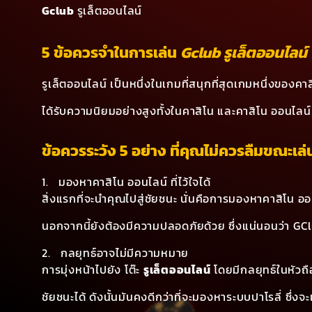
Gclub
รูเล็ตออนไลน์
5 ข้อควรจำในการเล่น
Gclub รูเล็ตออนไลน์
รูเล็ตออนไลน์ เป็นหนึ่งในเกมที่สนุกที่สุดเกมหนึ่งของคาส
ได้รับความนิยมอย่างสูงทั้งในคาสิโน และคาสิโน ออนไลน์ 
ข้อควรระวัง 5 อย่าง ที่คุณไม่ควรลืมขณะเล่
1. มองหาคาสิโน ออนไลน์ ที่ไว้ใจได้
สิ่งแรกที่จะนำคุณไปสู่ชัยชนะ นั่นคือการมองหาคาสิโน ออนไ
นอกจากนี้ยังต้องมีความปลอดภัยด้วย ซึ่งแน่นอนว่า GClu
2. กลยุทธ์อาจไม่มีความหมาย
การมุ่งหน้าไปยัง โต๊ะ
รูเล็ตออนไลน์
โดยมีกลยุทธ์ในหัวถือเ
ชัยชนะได้ ดังนั้นมันคงดีกว่าที่จะมองหาระบบปาโรลี่ ซึ่งจะ