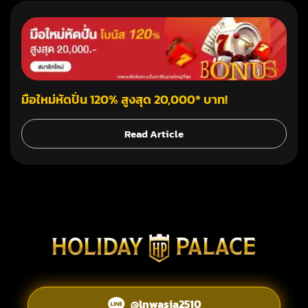
มือใหม่หัดปั่น 120% สูงสุด 20,000* บาท!
Read Article
@lnwasia2510