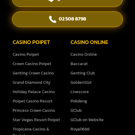
02 508 8798
CASINO POIPET
CASINO ONLINE
Casino Poipet
Casino Online
Crown Casino Poipet
Baccarat
Genting Crown Casino
Genting Club
Grand Diamond City
GoldenSlot
Holiday Palace Casino
Livescore
Poipet Casino Resort
Pokdeng
Princess Crown Casino
GClub
Star Vegas Resort Poipet
GClub on Website
Tropicana Casino &
Royal1688